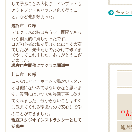
して学ぶことの大切さ、インプットも
アウトプットもバランス良く行うこ
キャン
と。など他多数あった。
越谷市 C 様
デモクラスの時はもう少し間隔があっ
たら個人的に嬉しかったです。
ヨガ初心者の私が受けるには辛く大変
でしたが、先生たちのおかげで修了ま
でやってこれました。ありがとうござ
いました。
現在自主開催にてクラス開講中
川口市 K 様
こんなにアットホームで温かいスタジ
オは他にないのではないかなと思いま
す。質問にはいつでも毎回丁寧に教え
てくれました。分からないことはすぐ
に教えてくれる環境なので安心して学
早割価
ぶことができました。
現在スタジオインストラクターとして
活動中
通常