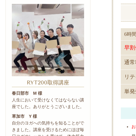
6時
早割
通常
リテ
RYT200取得講座
単発
春日部市 M 様
人生において受けなくてはならない講
座でした。ありがとうございました。
草加市 Y 様
自分のヨガへの気持ちを知ることがで
お
きました。講座を受けるためにほぼ毎