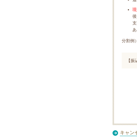
現
後
支
あ
分割例）
【振
キャン