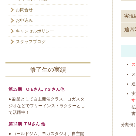
お問合せ
実現
お申込み
通常
キャンセルポリシー
スタッフブログ
ス
修了生の実績
ス
通
第13期 O.Eさん, Y.S さん他
実
● 副業として自主開催クラス、ヨガスタ
す
ジオなどでフリーインストラクターとし
払
て活躍中！
書
第12期 T.Mさん 他
分割例）
● ゴールドジム、ヨガスタジオ、自主開