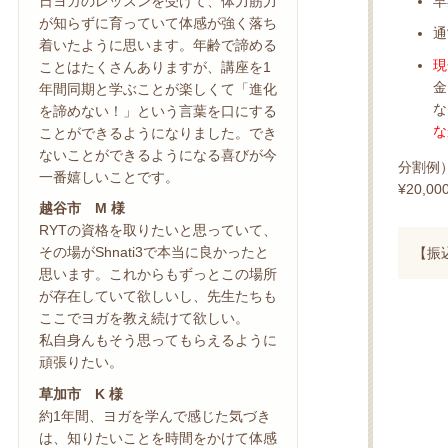
早
日ヨガのレッスンを受けて、体力筋力
が知らずに育っていて体感が強く落ち
通
着いたように思います。年齢で諦める
現
ことはたくさんありますが、講座を1
金
年間同期と学ぶことが楽しくて「進化
な
を諦めない！」という言葉を口にする
な
ことができるようになりました。でき
ないことができるようになる喜びが今
分割例）
一番嬉しいことです。
¥20,0
越谷市 M 様
RYTの資格を取りたいと思っていて、
その場がShnati3で本当に良かったと
【振込
思います。これからもずっとこの場所
が存在していて欲しいし、先生たちも
ここでヨガを教え続けて欲しい。
私自身んもそう思ってもらえるように
頑張りたい。
草加市 K 様
約1年間、ヨガを学んで感じた気づき
は、知りたいことを時間をかけて体感