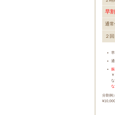
２時
早割
通常
２回
早
通
振
￥
な
な
分割例）
¥10,0