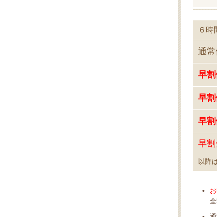
６時
通常
早
早
早割
早割
以降
お
全
通