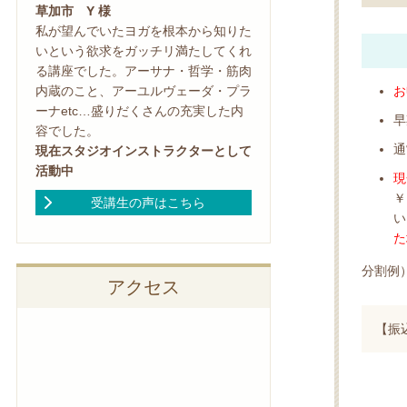
草加市 Y 様
私が望んでいたヨガを根本から知りた
いという欲求をガッチリ満たしてくれ
る講座でした。アーサナ・哲学・筋肉
お
内蔵のこと、アーユルヴェーダ・プラ
ーナetc…盛りだくさんの充実した内
早
容でした。
通
現在スタジオインストラクターとして
活動中
現
￥
受講生の声はこちら
い
た
分割例）
アクセス
【振込