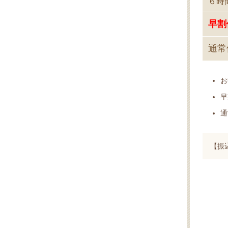
６時
早割価
通常価
お
早
通
【振