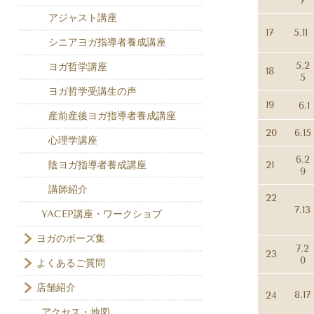
7
アジャスト講座
17
5.11
シニアヨガ指導者養成講座
5.2
ヨガ哲学講座
18
5
ヨガ哲学受講生の声
19
6.1
産前産後ヨガ指導者養成講座
20
6.15
心理学講座
6.2
21
陰ヨガ指導者養成講座
9
講師紹介
22
7.13
YACEP講座・ワークショプ
ヨガのポーズ集
7.2
23
0
よくあるご質問
店舗紹介
8.17
24
アクセス・地図