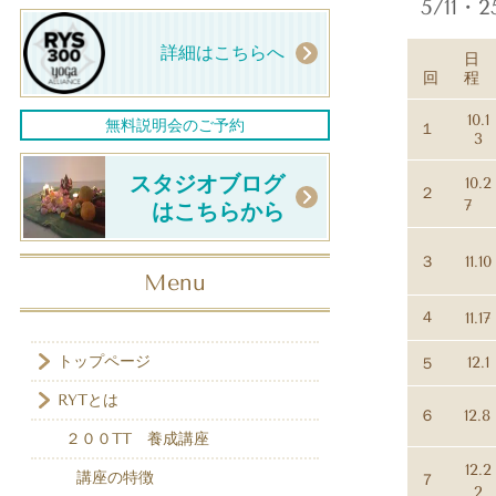
5
/11
・
2
詳細はこちらへ
日
回
程
10.1
無料説明会のご予約
１
3
スタジオブログ
10.2
２
7
はこちらから
３
11.10
Menu
４
11.17
トップページ
12.1
５
RYTとは
６
12.8
２００TT 養成講座
12.2
講座の特徴
７
2