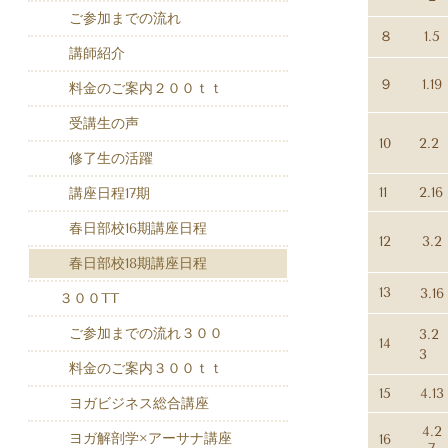
ご参加までの流れ
８
1.5
講師紹介
９
1.19
料金のご案内２００ｔｔ
受講生の声
10
2.2
修了生の活躍
11
2.16
講座日程17期
春日部校16期講座日程
12
3.2
春日部校18期講座日程
13
3.16
３００TT
ご参加までの流れ３００
3.2
14
3
料金のご案内３００ｔｔ
15
4.13
ヨガビジネス総合講座
4.2
ヨガ解剖学×アーサナ講座
16